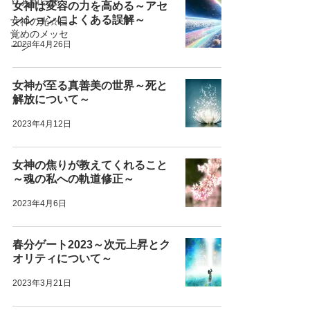
りお知らせ
女神は変容の力を高める～アセ
ンションによくある誤解～
女神の光☆目
覚めのメッセ
2023年4月26日
ージ
女神が至る真善美の世界～死と
解放について～
2023年4月12日
女神の焦りが教えてくれること
～魂の私への軌道修正～
2023年4月6日
春分ゲート2023～次元上昇とク
オリティについて～
2023年3月21日