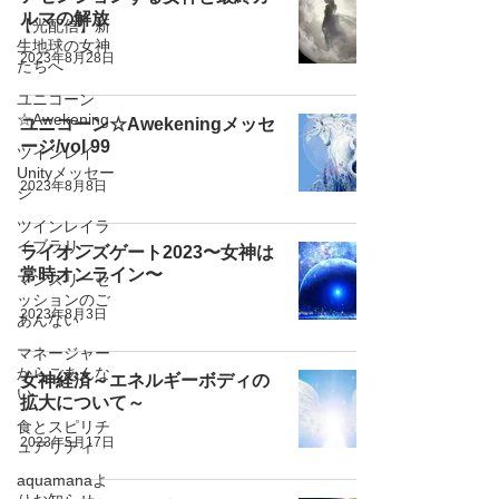
ルマの解放
【光配信】新
生地球の女神
2023年8月28日
たちへ
ユニコーン
☆Awekening
ユニコーン☆Awekeningメッセ
ージ/vol 99
ツインレイ
Unityメッセー
2023年8月8日
ジ
ツインレイラ
イブラリー
ライオンズゲート2023〜女神は
常時オンライン〜
マンスリーセ
ッションのご
2023年8月3日
あんない
マネージャー
からごあんな
女神経済～エネルギーボディの
い
拡大について～
食とスピリチ
2023年5月17日
ュアリティ
aquamanaよ