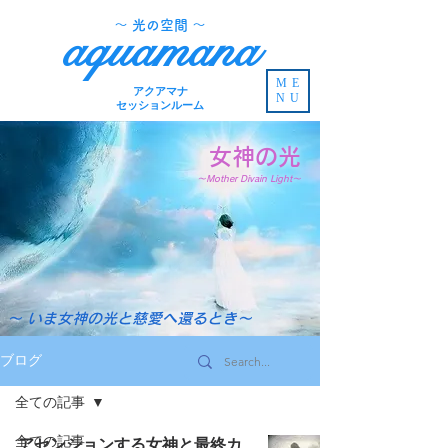
​～ 光の空間 ～
aquamana
ME
アクアマナ
NU
セッションルーム
女神の光
～Mother Divain Light～
～ いま女神の光と慈愛へ還るとき～
ブログ
全ての記事
全ての記事
アセンションする女神と最終カ