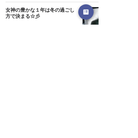
女神の豊かな１年は冬の過ごし
方で決まる☆彡
2023年1月13日
女神は意宣りで2023年の幕を開
ける！
2023年1月5日
冬至ゲート2022～新生地球へつ
ながる光の扉～
2022年12月18日
自由の女神～あなたのアセンシ
ョンの現在地～
2022年12月13日