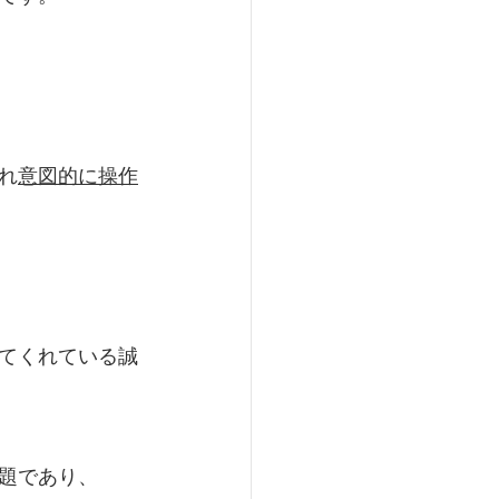
れ
意図的に操作
てくれている誠
題であり、