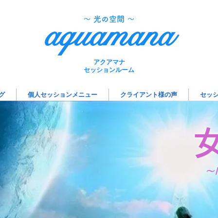
aquamana
​～ 光の空間 ～
アクアマナ
セッションルーム
グ
個人セッションメニュー
クライアント様の声
セッ
～M