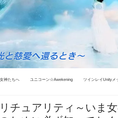
光と慈愛へ還るとき～
女神たちへ
ユニコーン☆Awekening
ツインレイUnity
ンスリーセッションのごあんない
マネージャーからごあんな
リチュアリティ～いま女