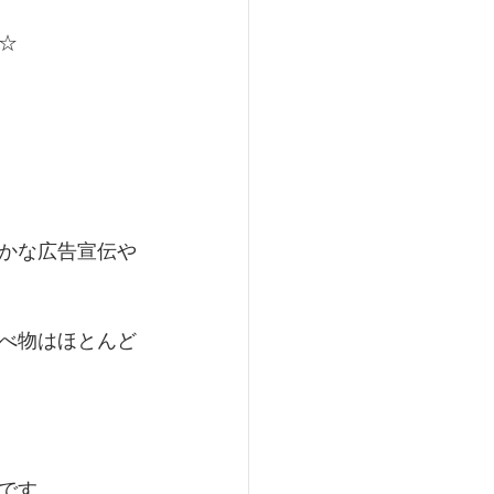
☆
かな広告宣伝や
べ物はほとんど
です。