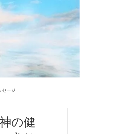
メッセージ
い
神の健