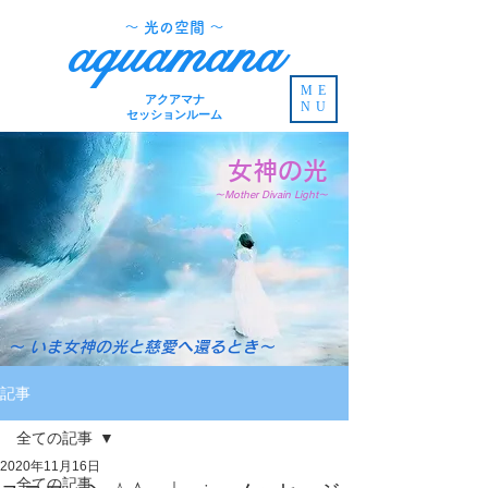
​～ 光の空間 ～
aquamana
ME
アクアマナ
NU
セッションルーム
女神の光
～Mother Divain Light～
～ いま女神の光と慈愛へ還るとき～
記事
全ての記事
2020年11月16日
全ての記事