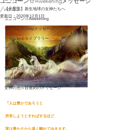
ユニコーン☆Awekeningメッセージ
/vol 33
【光配信】新生地球の女神たちへ
更新日：
2020年12月1日
ユニコーン☆Awekening
ツインレイUnityメッセージ
ツインレイライブラリー
マンスリーセッションのごあんない
マネージャーからごあんない
食とスピリチュアリティ
aquamanaよりお知らせ
女神の光☆目覚めのメッセージ
『人は豊かであろうと
所有しようとすればするほど
実は豊かさから遠く離れてゆきます。