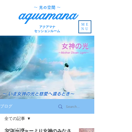
​～ 光の空間 ～
aquamana
ME
アクアマナ
NU
セッションルーム
女神の光
～Mother Divain Light～
～ いま女神の光と慈愛へ還るとき～
ブログ
全ての記事
全ての記事
マネージャーより女神のみなさ