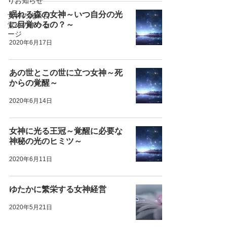
りお知らせ
眠れる森の女神～いつ自分の光
女神の光☆目
に目覚めるの？～
覚めのメッセ
ージ
2020年6月17日
あの世とこの世に立つ女神～死
からの覚醒～
2020年6月14日
女神に光る王冠～覚醒に必要な
神秘の光のヒミツ～
2020年6月11日
ゆたかに繁栄する女神経営
2020年5月21日