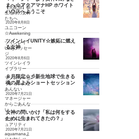
まへ☆アクアマナHP ホワイト
【光配信】新
ハウスへようこそ
生地球の女神
たちへ
2020年8月8日
ユニコーン
☆Awekening
ツインレイUNITY☆嫉妬に燃え
ツインレイ
る女神
Unityメッセー
ジ
2020年8月6日
ツインレイラ
イブラリー
８月限定☆彡新生地球で生きる
マンスリーセ
魂の星よみショートセッション
ッションのご
あんない
2020年7月21日
マネージャー
からごあんな
い
女神の問いかけ「私は何をする
ために生まれてきたの？」
食とスピリチ
ュアリティ
2020年7月21日
aquamanaよ