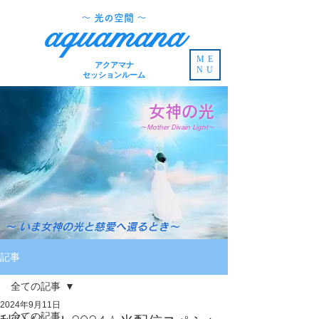
​～ 光の空間 ～
aquamana
ME
アクアマナ
NU
セッションルーム
女神の光
～Mother Divain Light～
～ いま女神の光と慈愛へ還るとき～
記事
全ての記事
2024年9月11日
全ての記事