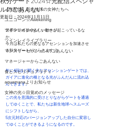
秋分ゲート2024☆光配信スペシャ
ルのごあんない
【光配信】新生地球の女神たちへ
更新日：
2024年11月11日
ユニコーン☆Awekening
ツインレイUnityメッセージ
世界中でめまぐるしい動きが起こっているな
か、
ツインレイライブラリー
今月は私たちの更なるアセンションを加速させ
る秋分ゲートがひらきます🌙
マンスリーセッションのごあんない
マネージャーからごあんない
年に4回ほど開く主なアセンションゲートでは、
食とスピリチュアリティ
ガイアに進化の種となる光がふんだんに流れ込
aquamanaよりお知らせ
んできます。
女神の光☆目覚めのメッセージ
この光を意識的に受けとりながらゲートを通過
してゆくことで、私たちは新生地球へスムーズ
にシフトしながら、
5次元対応のバージョンアップした自分に変容し
てゆくことができるようになるのです。