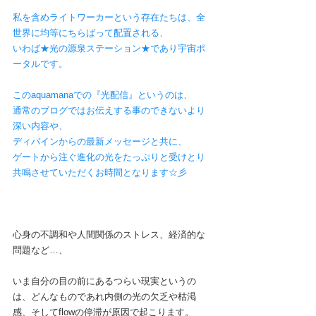
私を含めライトワーカーという存在たちは、全
世界に均等にちらばって配置される、
いわば★光の源泉ステーション★であり宇宙ポ
ータルです。
このaquamanaでの『光配信』というのは、
通常のブログではお伝えする事のできないより
深い内容や、
ディバインからの最新メッセージと共に、
ゲートから注ぐ進化の光をたっぷりと受けとり
共鳴させていただくお時間となります☆彡
心身の不調和や人間関係のストレス、経済的な
問題など…、
いま自分の目の前にあるつらい現実というの
は、どんなものであれ内側の光の欠乏や枯渇
感、そしてflowの停滞が原因で起こります。