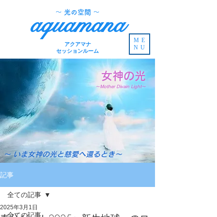
​～ 光の空間 ～
aquamana
ME
アクアマナ
NU
セッションルーム
女神の光
～Mother Divain Light～
～ いま女神の光と慈愛へ還るとき～
記事
全ての記事
2025年3月1日
全ての記事