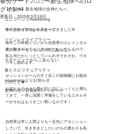
春分ゲート2025〜新生地球へのロ
グイン〜
【光配信】新生地球の女神たちへ
更新日：
2025年3月18日
ユニコーン☆Awekening
ツインレイUnityメッセージ
春の息吹がすこぶる高まってきました
🌸
ツインレイライブラリー
毎年この時期くらいから自然界のエレメンタル
達の動きがとてもにぎやかになってくるので、
マンスリーセッションのごあんない
私も何だかじっとしていられずそわそわ、ウキ
マネージャーからごあんない
ウキし始めます。
食とスピリチュアリティ
セッションルームのすぐ近くの植物園にお散歩
aquamanaよりお知らせ
に行くと🍀
お花たちの小さな蕾が日に日にふっくらと満ち
女神の光☆目覚めのメッセージ
てきて、一斉に花開く準備をしているエネルギ
ーがそれはもうすごい勢いなのです！
自然界は常に人間よりも一足先にアセンション
していて、生き生きとしたいのちの豊かさを私