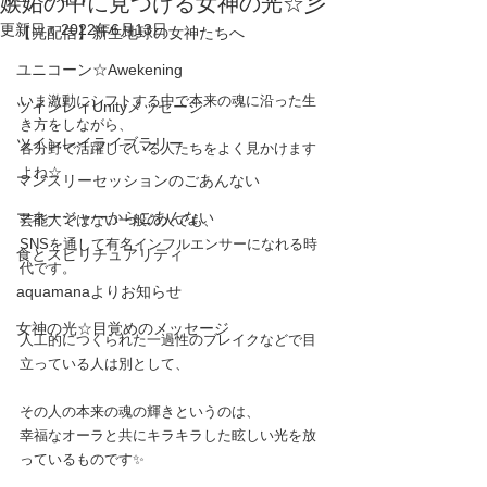
嫉妬の中に見つける女神の光☆彡
更新日：
2022年6月13日
【光配信】新生地球の女神たちへ
ユニコーン☆Awekening
いま激動にシフトする中で本来の魂に沿った生
ツインレイUnityメッセージ
き方をしながら、
ツインレイライブラリー
各分野で活躍している人たちをよく見かけます
よね☆
マンスリーセッションのごあんない
マネージャーからごあんない
芸能人ではない一般の人でも、
SNSを通して有名インフルエンサーになれる時
食とスピリチュアリティ
代です。
aquamanaよりお知らせ
女神の光☆目覚めのメッセージ
人工的につくられた一過性のブレイクなどで目
立っている人は別として、
その人の本来の魂の輝きというのは、
幸福なオーラと共にキラキラした眩しい光を放
っているものです✨