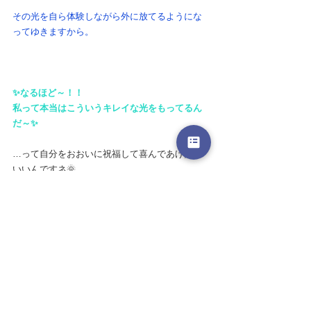
その光を自ら体験しながら外に放てるようにな
ってゆきますから。
✨なるほど～！！
私って本当はこういうキレイな光をもってるん
だ～✨
…って自分をおおいに祝福して喜んであげたら
いいんですネ🌞
ますます次元上昇が進むほど、
これまでのように人マネやブレイクしたものの
コピーは通用しなくなっています。