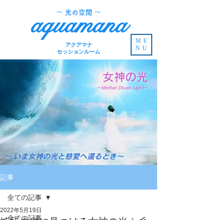
​～ 光の空間 ～
aquamana
ME
アクアマナ
NU
セッションルーム
女神の光
～Mother Divain Light～
～ いま女神の光と慈愛へ還るとき～
記事
全ての記事
2022年5月19日
全ての記事