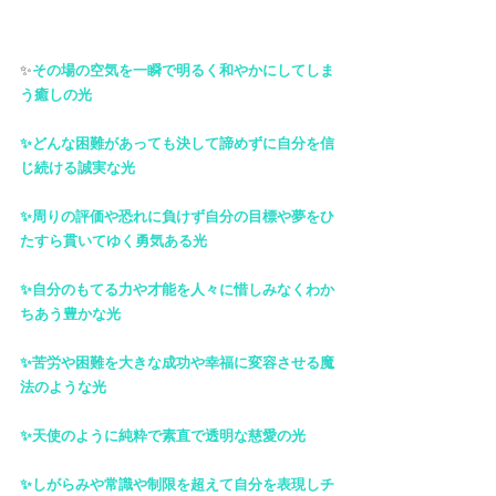
✨
その場の空気を一瞬で明るく和やかにしてしま
う癒しの光
✨どんな困難があっても決して諦めずに自分を信
じ続ける誠実な光
✨周りの評価や恐れに負けず自分の目標や夢をひ
たすら貫いてゆく勇気ある光
✨自分のもてる力や才能を人々に惜しみなくわか
ちあう豊かな光
✨苦労や困難を大きな成功や幸福に変容させる魔
法のような光
✨天使のように純粋で素直で透明な慈愛の光
✨しがらみや常識や制限を超えて自分を表現しチ