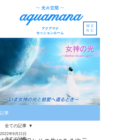
​～ 光の空間 ～
aquamana
ME
アクアマナ
NU
セッションルーム
女神の光
～Mother Divain Light～
～ いま女神の光と慈愛へ還るとき～
記事
全ての記事
2022年9月21日
全ての記事