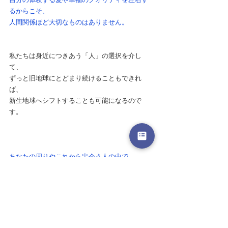
るからこそ、
人間関係ほど大切なものはありません。
私たちは身近につきあう「人」の選択を介し
て、
ずっと旧地球にとどまり続けることもできれ
ば、
新生地球へシフトすることも可能になるので
す。
あなたの周りやこれから出会う人の中で、
自分の視界が広がって明るい未来が見えてくる
ような、
愛と光や豊かさと自由さを感じさせてくれる人
がいたら…