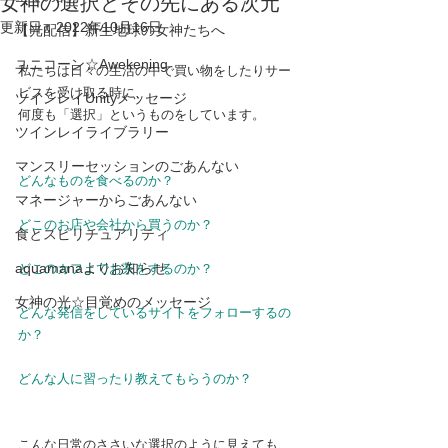
女神の選択とその先にある次元
更新日：
2022年10月16日
【光配信】新生地球の女神たちへ
ユニコーン☆Awekening
私たちは日々の生活の中で買い物をしたりサー
ビスを受け取る時に、
ツインレイUnityメッセージ
何度も「選択」というものをしています。
ツインレイライブラリー
マンスリーセッションのごあんない
どんなものを食べるのか？
マネージャーからごあんない
どこのお店や会社から買うのか？
食とスピリチュアリティ
aquamanaよりお知らせ
どこのカフェでお茶をするのか？
女神の光☆目覚めのメッセージ
どんな発信をしているサイトをフォローするの
か？
どんな人に習ったり教えてもらうのか？
こんな日常のささいな選択のように見えても、