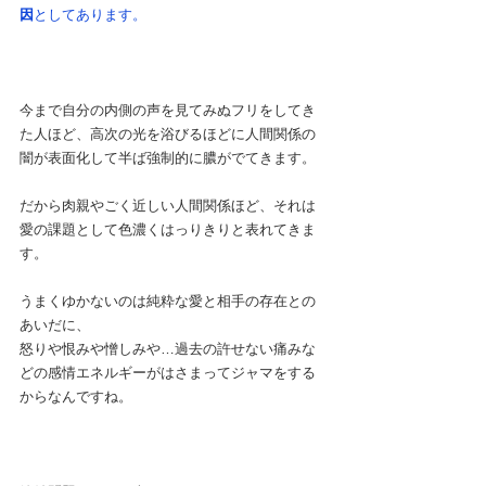
因
としてあります。
今まで自分の内側の声を見てみぬフリをしてき
た人ほど、高次の光を浴びるほどに人間関係の
闇が表面化して半ば強制的に膿がでてきます。
だから肉親やごく近しい人間関係ほど、それは
愛の課題として色濃くはっりきりと表れてきま
す。
うまくゆかないのは純粋な愛と相手の存在との
あいだに、
怒りや恨みや憎しみや…過去の許せない痛みな
どの感情エネルギーがはさまってジャマをする
からなんですね。