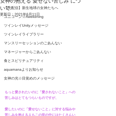
女神の抱える"愛せない苦しみ"につ
いて
【光配信】新生地球の女神たちへ
更新日：
2021年6月11日
ユニコーン☆Awekening
ツインレイUnityメッセージ
ツインレイライブラリー
マンスリーセッションのごあんない
マネージャーからごあんない
食とスピリチュアリティ
aquamanaよりお知らせ
女神の光☆目覚めのメッセージ
もっと愛されたいのに「愛されないこと」への
苦しみはとてもつらいものですが、
愛したいのに「愛せないこと」に対する悩みや
苦しみを抱える人もこの世の中にはたくさんい