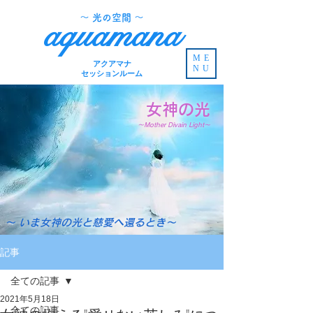
​～ 光の空間 ～
aquamana
ME
アクアマナ
NU
セッションルーム
女神の光
～Mother Divain Light～
～ いま女神の光と慈愛へ還るとき～
記事
全ての記事
2021年5月18日
全ての記事