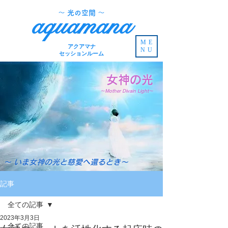
​～ 光の空間 ～
aquamana
ME
アクアマナ
NU
セッションルーム
女神の光
～Mother Divain Light～
～ いま女神の光と慈愛へ還るとき～
記事
全ての記事
2023年3月3日
全ての記事