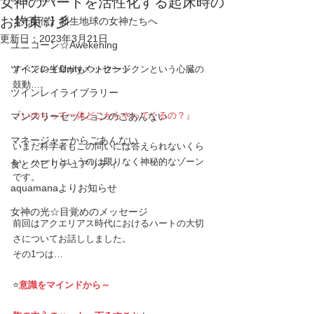
女神のハートを活性化する起床時の
お約束☆彡
【光配信】新生地球の女神たちへ
更新日：
2023年3月21日
ユニコーン☆Awekening
ツインレイUnityメッセージ
すべての生命がもつトクントクンという心臓の
鼓動…。
ツインレイライブラリー
『いのちって一体どこからやってくるの？』
マンスリーセッションのごあんない
マネージャーからごあんない
いまだ科学者もこの問いには答えられないくら
い、ハートというのは限りなく神秘的なゾーン
食とスピリチュアリティ
です。
aquamanaよりお知らせ
女神の光☆目覚めのメッセージ
前回はアクエリアス時代におけるハートの大切
さについてお話ししました。
その1つは…
⭐️
意識をマインドから～