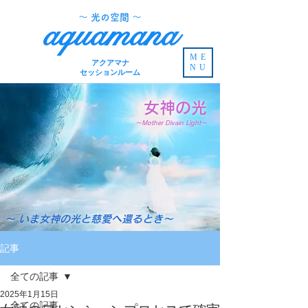
​～ 光の空間 ～
aquamana
ME
アクアマナ
NU
セッションルーム
女神の光
～Mother Divain Light～
～ いま女神の光と慈愛へ還るとき～
記事
全ての記事
2025年1月15日
全ての記事