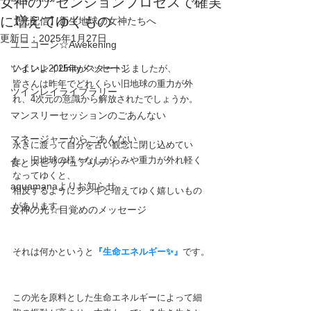
女神のアセンションプロセスで確実
に増えてゆくもの
【光配信】新生地球の女神たちへ
更新日：
2025年1月27日
ユニコーン☆Awekening
ツインレイUnityメッセージ
いよいよ2025年がスタートしましたが、
皆さんは昨年でどれくらい旧地球の重力が外
ツインレイライブラリー
れ、4次元の意識から解放されたでしょうか。
マンスリーセッションのごあんない
マネージャーからごあんない
永きに渡って自分を古い観念に閉じ込めてい
た、旧地球の様々なしがらみや重力が外れ軽く
食とスピリチュアリティ
なってゆくと、
aquamanaよりお知らせ
相反するようにフシギと増えてゆく嬉しいもの
があります。
女神の光☆目覚めのメッセージ
それは何かというと
『生命エネルギー✨』
です。
この光を原料とした生命エネルギーによって細