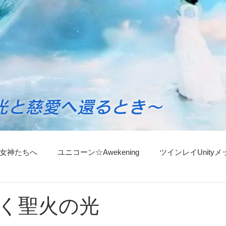
光と慈愛へ還るとき～
女神たちへ
ユニコーン☆Awekening
ツインレイUnity
ンスリーセッションのごあんない
マネージャーからごあんな
く聖火の光