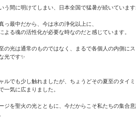
quamanaよりお知らせ
女神の光☆目覚めのメッセージ
いう間に明けてしまい、日本全国で猛暑が続いていますね
真っ最中だから、今は水の浄化以上に、
による魂の活性化が必要な時なのだと感じています。　
至の光は通常のものではなく、まるで各個人の内側にス
な光です✨
ャルでも少し触れましたが、ちょうどその夏至のタイミ
で一気に広まりました。
ージを聖火の光とともに、今だからこそ私たちの集合意
。