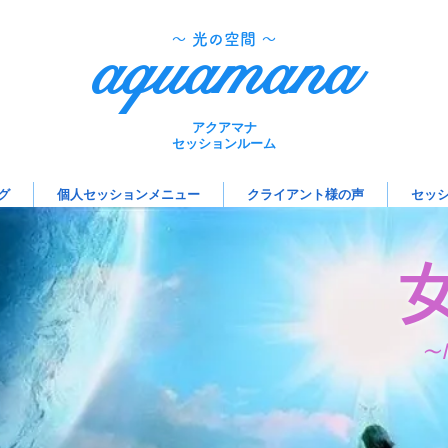
aquamana
​～ 光の空間 ～
アクアマナ
セッションルーム
グ
個人セッションメニュー
クライアント様の声
セッ
～M