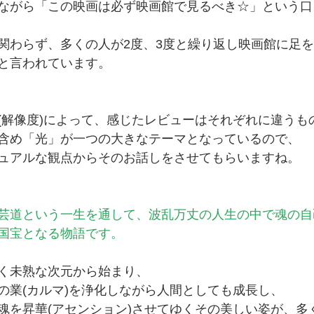
ながら「この映画は必ず映画館で見るべき☆」という口
関わらず、多くの人が2度、3度と繰り返し映画館に足
と言われています。
(解像度)によって、感じたレビューはそれぞれに違うも
含め「光」が一つの大きなテーマとなっているので、
ュアルな観点からそのお話しをさせてもらいますね。
芸道という一生を通して、波乱万丈の人生の中で魂の自
国宝となる物語です。
く未熟な次元から始まり、
の業(カルマ)を浄化しながら人間としても成長し、
魂を昇華(アセンション)させてゆくその美しい姿が、多