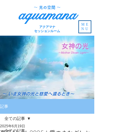
​～ 光の空間 ～
aquamana
ME
アクアマナ
NU
セッションルーム
女神の光
～Mother Divain Light～
～ いま女神の光と慈愛へ還るとき～
記事
全ての記事
2025年6月19日
全ての記事