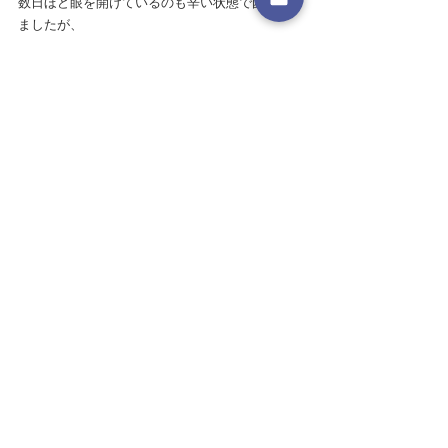
数日ほど眼を開けているのも辛い状態で困惑し
ましたが、
「あなたの眼がより"愛の眼差し”になってゆくた
めの変容だから心配ないですよ」
と、
ディバインから告げられたのです。
この意味ってわかりますか？
まさに私の眼の解像度が上がるための変容だっ
たということです☆
おかげさまで変容が落ち着いた今は、
まるで視力が上がったかのように視界がよりク
リアで鮮明になり、
さらに開いた意識から人や物事に対してパノラ
マ視ができるようになった気分です✨
いよいよ今週末は光配信スペシャルで、
この眼の解像度を上げてゆく夏至ゲートが全開