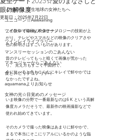
夏至ゲート2025☆愛のまなざしと
眼の解像度
【光配信】新生地球の女神たちへ
更新日：
2025年7月22日
ユニコーン☆Awekening
ツインレイUnityメッセージ
この数年で格段に映像テクノロジーの技術が上
がり、テレビやスマホなどの映像のクリアさや
ツインレイライブラリー
色の鮮明さはすごいものがあります。
マンスリーセッションのごあんない
昔のテレビってもっと暗くて画像が荒かった
マネージャーからごあんない
り、 見え方もすごく平面的で、
今に比べると色もこんなにキレイで鮮やかでは
食とスピリチュアリティ
なかったですよね。
aquamanaよりお知らせ
女神の光☆目覚めのメッセージ
いま映像の分野で一番最新なのは6 K という高解
像度カメラだそうで、最新作の映画撮影などで
使われ始めてきています。
そのカメラで撮った映像はあまりに鮮やかで、
まるで本当にそこにリアルにいるかのような臨