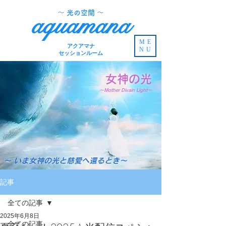
​～ 光の空間 ～
aquamana
ME
アクアマナ
NU
セッションルーム
女神の光
～Mother Divain Light～
～ いま女神の光と慈愛へ還るとき～
記事
全ての記事
2025年6月8日
全ての記事