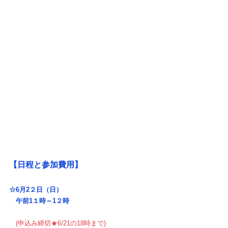
【日程と参加費用】
☆6月2２日（日）
　午前1１時～1２時
　(申込み締切★6/21の18時まで)