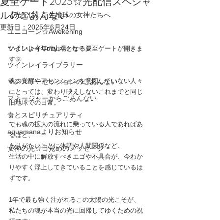
夏至ゲート2025☆光配信スペシャ
ルのごあんない
【光配信】新生地球の女神たちへ
更新日：
2025年6月24日
ユニコーン☆Awekening
ツインレイUnityメッセージ
いよいよ今年の山場となる夏至ゲートが開きま
す🌞
ツインレイライブラリー
魂の覚醒やアセンションを意図していない人々
マンスリーセッションのごあんない
にとっては、変わり映えしないこれまでと同じ
マネージャーからごあんない
旧地球での日常。
食とスピリチュアリティ
でも魂の拡大の流れに乗っている人であればあ
aquamanaよりお知らせ
るほど、
ありがたいことに体調や人間関係など、
女神の光☆目覚めのメッセージ
生活の中に解放すべきエゴや不具合が、今わか
りやすく浮上してきていることを感じているは
ずです。
1年で最も強く注がれるこの太陽の光こそが、
私たちの魂が本当の光に回帰してゆくための祝