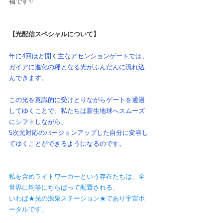
福です✨　　
【光配信スペシャルについて】
年に4回ほど開く主なアセンションゲートでは、
ガイアに進化の種となる光がふんだんに流れ込
んできます。
この光を意識的に受けとりながらゲートを通過
してゆくことで、私たちは新生地球へスムーズ
にシフトしながら、
5次元対応のバージョンアップした自分に変容し
てゆくことができるようになるのです。
私を含めライトワーカーという存在たちは、全
世界に均等にちらばって配置される、
いわば★光の源泉ステーション★であり宇宙ポ
ータルです。