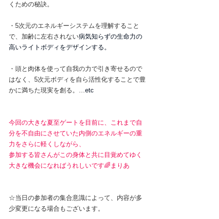
くための秘訣。
・5次元のエネルギーシステムを理解すること
で、加齢に左右されない
病気知らずの生命力の
高いライトボディをデザインする。
・頭と肉体を使って自我の力で引き寄せるので
はなく、5次元ボディを自ら活性化することで豊
かに満ちた現実を創る。…
etc
今回の大きな夏至ゲートを目前に、これまで自
分を不自由にさせていた内側のエネルギーの重
力をさらに軽くしながら、
参加する皆さんがこの身体と共に目覚めてゆく
大きな機会になればうれしいです🌈まりあ
☆当日の参加者の集合意識によって、内容が多
少変更になる場合もございます。