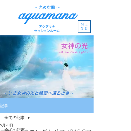
​～ 光の空間 ～
aquamana
ME
アクアマナ
NU
セッションルーム
女神の光
～Mother Divain Light～
～ いま女神の光と慈愛へ還るとき～
記事
全ての記事
5月20日
全ての記事