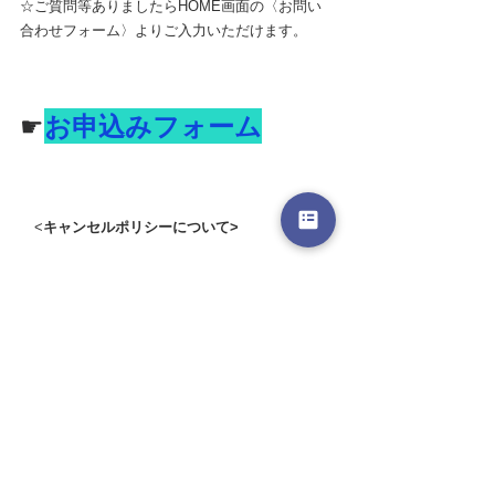
☆ご質問等ありましたらHOME画面の〈お問い
合わせフォーム〉よりご入力いただけます。
☛
お申込みフォーム
　<
キャンセルポリシーについて>
aquamanaの全てのセッションはご予約が成立し
た時点から、クライアント様の日常においてす
でにエネルギーが動き出します。
そのため予約時間の開始から15分以上遅れられ
ますと、その方のために用意されていた光の空
間を十分に受けとって頂けなくなるため、セッ
ションは自動的にキャンセルとなります。
(自然災害や突発的な交通機関の遅延トラブルに