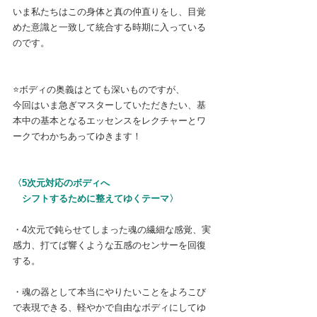
いま私たちはこの身体と真の仲直りをし、目覚
めた意識と一致して統合する時期に入っている
のです。
⭐️ボディの奥義はとても深いものですが、
今回はいま急ぎマスターしていただきたい、基
本中の基本となるエッセンスをレクチャーとワ
ークでわかちあってゆきます！
〈5次元対応のボディへ
　シフトするために整えてゆくテーマ〉
・4次元で鈍らせてしまった魂の繊細な感覚、実
感力、打てば響くような五感のセンサーを回復
する。
・魂の器として本当にやりたいことをよろこび
で表現できる、軽やかで自由なボディにしてゆ