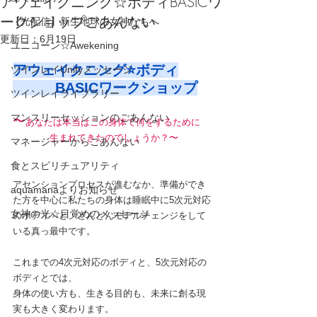
アウェイクニング☆ボディBASICワ
ークショップごあんない
【光配信】新生地球の女神たちへ
更新日：
6月19日
ユニコーン☆Awekening
アウェイクニング⭐️ボディ
ツインレイUnityメッセージ
　　　BASICワークショップ
ツインレイライブラリー
マンスリーセッションのごあんない
〜
あなたは本当はこの身体で何をするために
　　　　生まれてきたのでしょうか？〜
マネージャーからごあんない
食とスピリチュアリティ
アセンションプロセスが進むなか、準備ができ
aquamanaよりお知らせ
た方を中心に私たちの身体は睡眠中に5次元対応
女神の光☆目覚めのメッセージ
のボディへと、どんどんモデルチェンジをして
いる真っ最中です。
これまでの4次元対応のボディと、5次元対応の
ボディとでは、
身体の使い方も、生きる目的も、未来に創る現
実も大きく変わります。