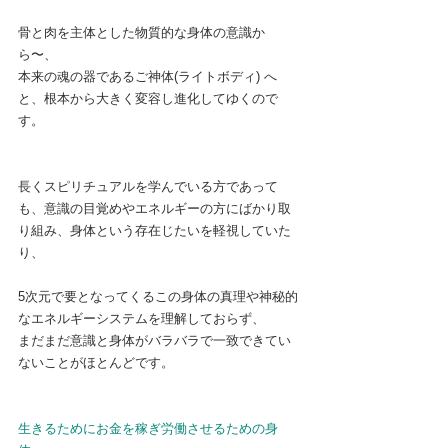
骨と肉を主体とした物質的な身体の意識か
ら〜、
本来の魂の器であるご神体(ライトボディ) へ
と、根本から大きく変容し進化してゆくので
す。
長くスピリチュアルを学んでいる方であって
も、意識の目覚めやエネルギーの方にばかり取
り組み、身体という存在じたいを軽視していた
り、
5次元で要となってくるこの身体の真理や神秘的
なエネルギーシステムを理解しておらず、
まだまだ意識と身体がバラバラで一致できてい
ないことがほとんどです。
生きるためにお金を稼ぎ労働させるための身