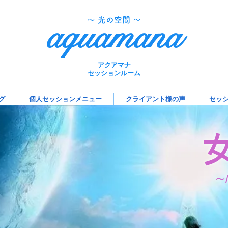
aquamana
​～ 光の空間 ～
アクアマナ
セッションルーム
グ
個人セッションメニュー
クライアント様の声
セッ
～M