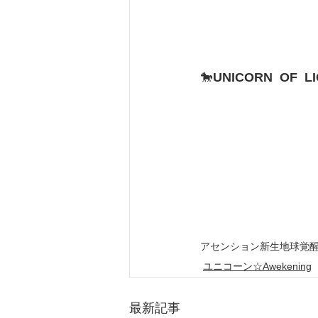
🐎
UNICORN  OF  L
アセンション
新生地球
覚
ユニコーン☆Awekening
最新記事