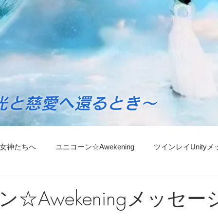
光と慈愛へ還るとき～
女神たちへ
ユニコーン☆Awekening
ツインレイUnity
ンスリーセッションのごあんない
マネージャーからごあんな
☆Awekeningメッセージ