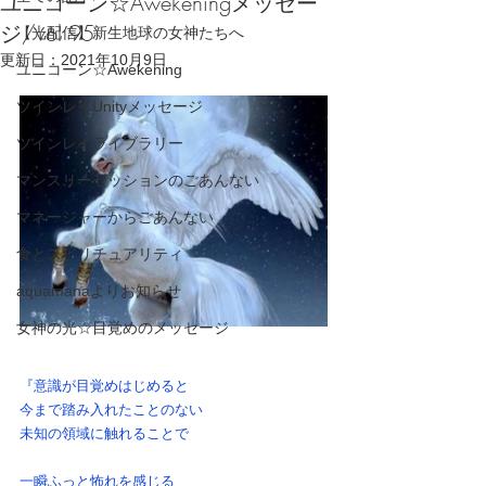
ユニコーン☆Awekeningメッセー
ジ/vol 95
【光配信】新生地球の女神たちへ
更新日：
2021年10月9日
ユニコーン☆Awekening
ツインレイUnityメッセージ
ツインレイライブラリー
マンスリーセッションのごあんない
マネージャーからごあんない
食とスピリチュアリティ
aquamanaよりお知らせ
女神の光☆目覚めのメッセージ
『意識が目覚めはじめると
今まで踏み入れたことのない
未知の領域に触れることで
一瞬ふっと怖れを感じる