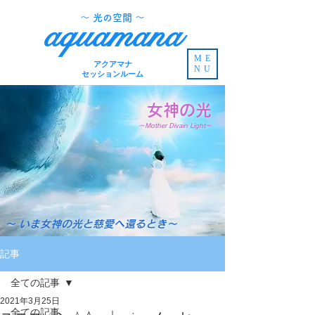
​～ 光の空間 ～
aquamana
ME
アクアマナ
NU
セッションルーム
女神の光
～Mother Divain Light～
～ いま女神の光と慈愛へ還るとき～
記事
全ての記事
2021年3月25日
全ての記事