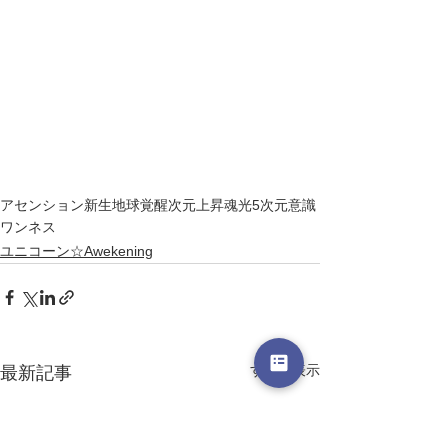
アセンション
新生地球
覚醒
次元上昇
魂
光
5次元
意識
ワンネス
ユニコーン☆Awekening
すべて表示
最新記事