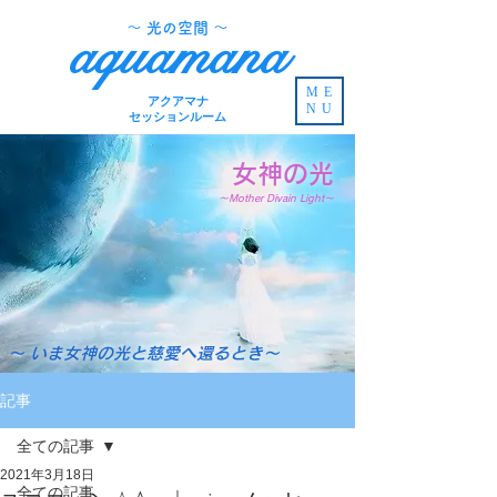
​～ 光の空間 ～
aquamana
ME
アクアマナ
NU
セッションルーム
女神の光
～Mother Divain Light～
～ いま女神の光と慈愛へ還るとき～
記事
全ての記事
2021年3月18日
全ての記事