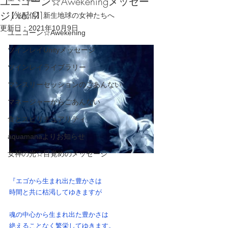
ユニコーン☆Awekeningメッセー
ジ/vol 91
【光配信】新生地球の女神たちへ
更新日：
2021年10月9日
ユニコーン☆Awekening
ツインレイUnityメッセージ
ツインレイライブラリー
マンスリーセッションのごあんない
マネージャーからごあんない
食とスピリチュアリティ
aquamanaよりお知らせ
女神の光☆目覚めのメッセージ
『エゴから生まれ出た豊かさは
時間と共に枯渇してゆきますが
魂の中心から生まれ出た豊かさは
絶えることなく繁栄してゆきます。