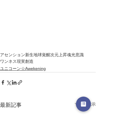
アセンション
新生地球
覚醒
次元上昇
魂
光
意識
ワンネス
現実創造
ユニコーン☆Awekening
すべて表示
最新記事