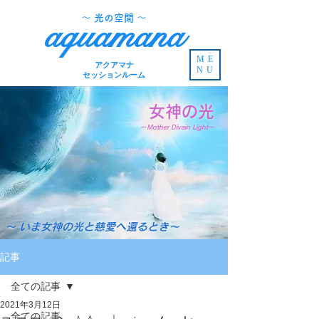
​～ 光の空間 ～
aquamana
ME
アクアマナ
NU
セッションルーム
女神の光
～Mother Divain Light～
～ いま女神の光と慈愛へ還るとき～
記事
全ての記事
2021年3月12日
全ての記事