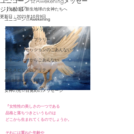
ユニコーン☆Awekeningメッセー
ジ/vol 87
【光配信】新生地球の女神たちへ
更新日：
2021年10月9日
ユニコーン☆Awekening
ツインレイUnityメッセージ
ツインレイライブラリー
マンスリーセッションのごあんない
マネージャーからごあんない
食とスピリチュアリティ
aquamanaよりお知らせ
女神の光☆目覚めのメッセージ
『女性性の美しさの一つである
品格と落ちつきというものは
どこから生まれてくるのでしょうか。
それには重ねた年齢や