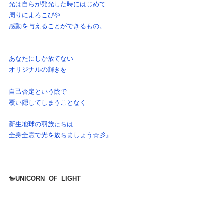
光は自らが発光した時にはじめて
周りによろこびや
感動を与えることができるもの。
あなたにしか放てない
オリジナルの輝きを
自己否定という陰で
覆い隠してしまうことなく
新生地球の羽族たちは
全身全霊で光を放ちましょう☆彡』
🐎
UNICORN  OF  LIGHT