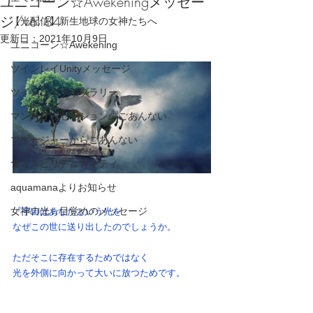
ユニコーン☆Awekeningメッセー
ジ/vol 84
【光配信】新生地球の女神たちへ
更新日：
2021年10月9日
ユニコーン☆Awekening
ツインレイUnityメッセージ
ツインレイライブラリー
マンスリーセッションのごあんない
マネージャーからごあんない
食とスピリチュアリティ
aquamanaよりお知らせ
女神の光☆目覚めのメッセージ
『宇宙はあなたという光を
なぜこの世に送り出したのでしょうか。
ただそこに存在するためではなく
光を外側に向かって大いに放つためです。