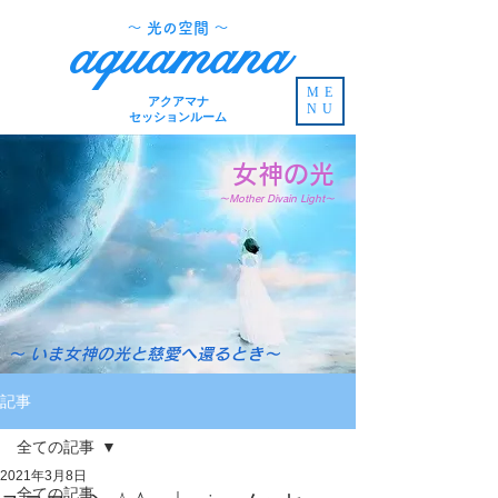
​～ 光の空間 ～
aquamana
ME
アクアマナ
NU
セッションルーム
女神の光
～Mother Divain Light～
～ いま女神の光と慈愛へ還るとき～
記事
全ての記事
2021年3月8日
全ての記事