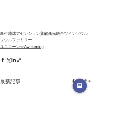
新生地球
アセンション
覚醒
魂
光
統合
ツインソウル
ソウルファミリー
ユニコーン☆Awekening
すべて表示
最新記事