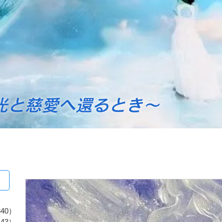
光と慈愛へ還るとき～
40）
340件の記事
43）
43件の記事