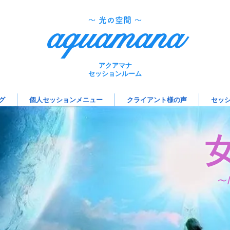
aquamana
​～ 光の空間 ～
アクアマナ
セッションルーム
グ
個人セッションメニュー
クライアント様の声
セッ
～M