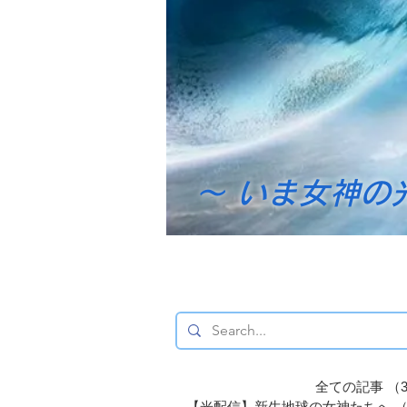
～ いま女神の
全ての記事
（3
【光配信】新生地球の女神たちへ
（