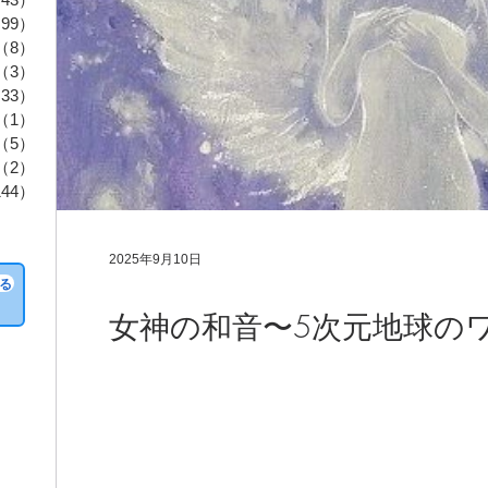
99）
99件の記事
（8）
8件の記事
（3）
3件の記事
33）
33件の記事
（1）
1件の記事
（5）
5件の記事
（2）
2件の記事
44）
144件の記事
2025年9月10日
る
女神の和音〜5次元地球の