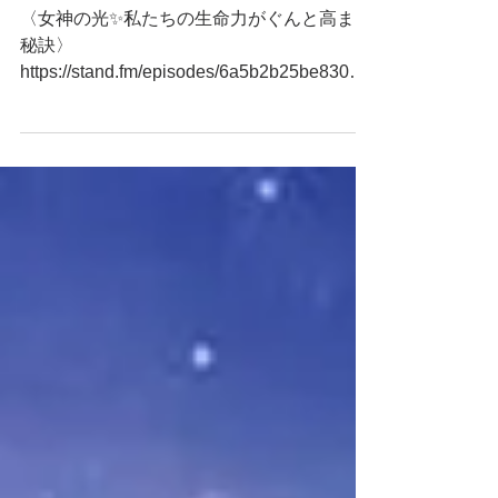
訣
〈女神の光✨私たちの生命力がぐんと高まる
秘訣〉
https://stand.fm/episodes/6a5b2b25be830b5
a0b38f17e 🎤あなたは「魂が本来この身体を
通して表現したかったこと」を自分にさせて
あげていますか。 ～share the message of
love～ まりあ