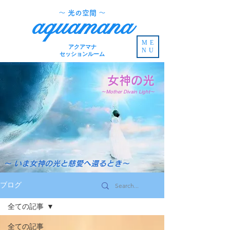
​～ 光の空間 ～
aquamana
ME
アクアマナ
NU
セッションルーム
女神の光
～Mother Divain Light～
～ いま女神の光と慈愛へ還るとき～
ブログ
全ての記事
全ての記事