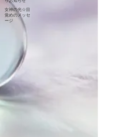
りお知らせ
女神の光☆目
覚めのメッセ
ージ