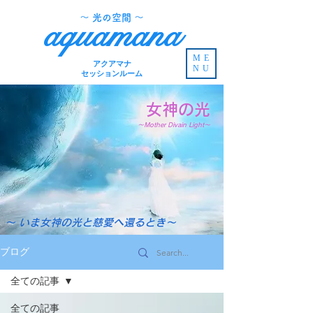
​～ 光の空間 ～
aquamana
ME
アクアマナ
NU
セッションルーム
女神の光
～Mother Divain Light～
～ いま女神の光と慈愛へ還るとき～
ブログ
全ての記事
全ての記事