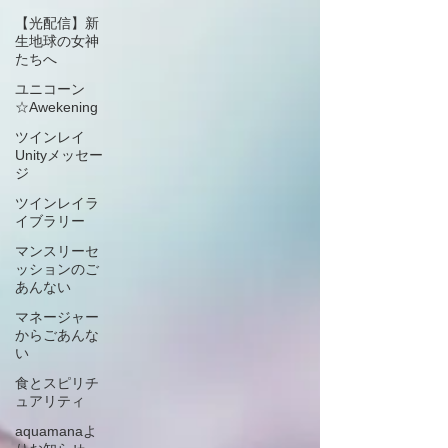
【光配信】新
生地球の女神
たちへ
ユニコーン
☆Awekening
ツインレイ
Unityメッセー
ジ
ツインレイラ
イブラリー
マンスリーセ
ッションのご
あんない
マネージャー
からごあんな
い
食とスピリチ
ュアリティ
aquamanaよ