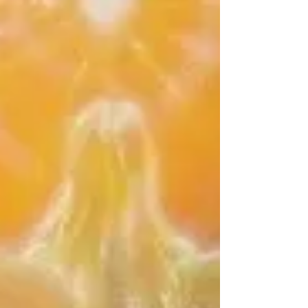
セットする月です。 新年からちょうど半年
が経過したところで、 とくに女性は水毒で
心身の気が淀み、運命も下がりやすくなる時
期なので、 古来より神社においても夏越の
神事として祓い清めをするタイミングとされ
てきました。 それはいのちの中心である女
性たちの気が淀んでしまうと、家庭内や社会
や国家のエネルギーがまるごと下がり、繁栄
しなくなることをよく知っていたからなんで
すね。 〈チャクラのクリアリング〉 こちら
はアクアマナでも今や女神月の恒例行事とな
りましたが、 私たちのいのちを動かす全身
の7つのチャクラと、ライトボディにある2
つのチャクラをていねいにディープクレンジ
ングしつつ、 同時に火のエネルギーで活性
化しながら、全身を水のように流れるflowを
回復させる特別なエネルギーワークをしてゆ
きます。 🌀健やかないのちのflowは清らか
で スムーズなチャクラ回転